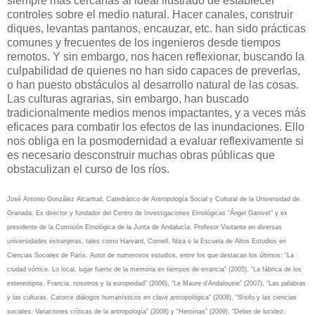
siempre más cercanas al ideal ilustrado de establecer
controles sobre el medio natural. Hacer canales, construir
diques, levantas pantanos, encauzar, etc. han sido prácticas
comunes y frecuentes de los ingenieros desde tiempos
remotos. Y sin embargo, nos hacen reflexionar, buscando la
culpabilidad de quienes no han sido capaces de preverlas,
o han puesto obstáculos al desarrollo natural de las cosas.
Las culturas agrarias, sin embargo, han buscado
tradicionalmente medios menos impactantes, y a veces más
eficaces para combatir los efectos de las inundaciones. Ello
nos obliga en la posmodernidad a evaluar reflexivamente si
es necesario desconstruir muchas obras públicas que
obstaculizan el curso de los ríos.
José Antonio González Alcantud, Catedrático de Antropología Social y Cultural de la Universidad de
Granada. Ex director y fundador del Centro de Investigaciones Etnológicas “Ángel Ganivet” y ex
presidente de la Comisión Etnológica de la Junta de Andalucía. Profesor Visitante en diversas
universidades extranjeras, tales como Harvard, Cornell, Niza o la Escuela de Altos Estudios en
Ciencias Sociales de París. Autor de numerosos estudios, entre los que destacan los últimos: “La
ciudad vórtice. Lo local, lugar fuerte de la memoria en tiempos de errancia” (2005), “La fábrica de los
estereotipos. Francia, nosotros y la europeidad” (2006), “Le Maure d’Andalousie” (2007), “Las palabras
y las culturas. Catorce diálogos humanísticos en clave antropológica” (2008), “Sísifo y las ciencias
sociales. Variaciones críticas de la antropología” (2008) y “Heroínas” (2009), “Deber de lucidez.