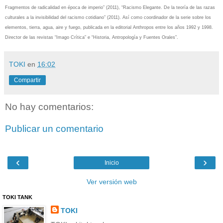
Fragmentos de radicalidad en época de imperio” (2011), “Racismo Elegante. De la teoría de las razas
culturales a la invisibilidad del racismo cotidiano” (2011). Así como coordinador de la serie sobre los
elementos, tierra, agua, aire y fuego, publicada en la editorial Anthropos entre los años 1992 y 1998.
Director de las revistas “Imago Crítica” e “Historia, Antropología y Fuentes Orales”.
TOKI
en
16:02
Compartir
No hay comentarios:
Publicar un comentario
‹
›
Inicio
Ver versión web
TOKI TANK
TOKI